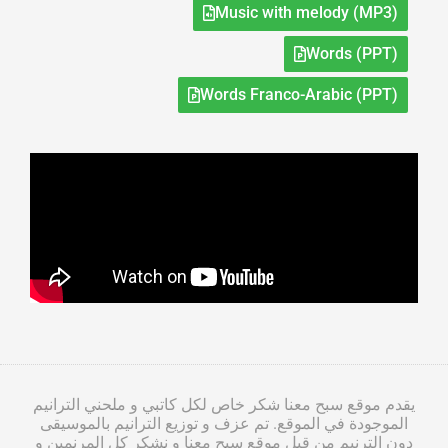
Music with melody (MP3)
Words (PPT)
Words Franco-Arabic (PPT)
يقدم موقع سبح معنا شكر خاص لكل كاتبي و ملحني الترانيم
الموجودة في الموقع. تم عزف و توزيع الترانيم بالموسيقى
دون الترنيم من قبل موقع سبح معنا و نشكر كل المرنمين و